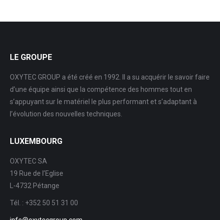
LE GROUPE
OXYTEC GROUP a été créé en 1992. Il a su acquérir le savoir faire
d’une équipe ainsi que la compétence des hommes tout en
s’appuyant sur le matériel le plus performant et s’adaptant à
l’évolution des nouvelles techniques.
LUXEMBOURG
OXYTEC SA
19 Rue de l’Eglise
L-4732 Pétange
Tél. : +352 50 51 31 00